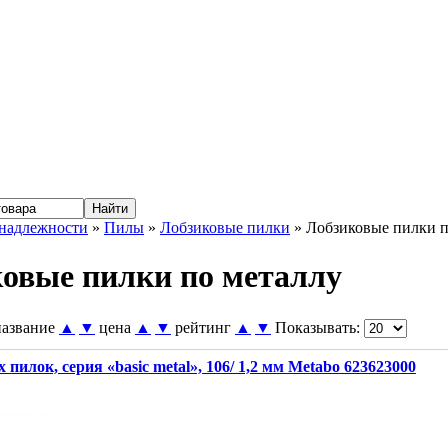
надлежности
»
Пилы
»
Лобзиковые пилки
» Лобзиковые пилки п
овые пилки по металлу
название
▲
▼
цена
▲
▼
рейтинг
▲
▼
Показывать:
 пилок, серия «basic metal», 106/ 1,2 мм Metabo 623623000