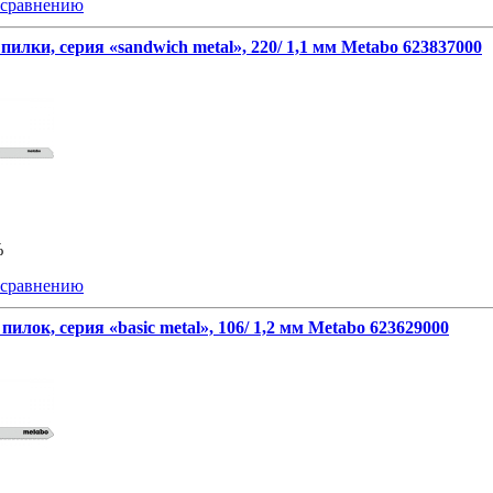
 сравнению
пилки, серия «sandwich metal», 220/ 1,1 мм Metabo 623837000
%
 сравнению
пилок, серия «basic metal», 106/ 1,2 мм Metabo 623629000