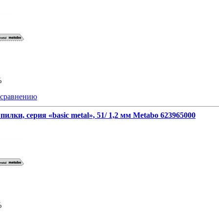
%
 сравнению
пилки, серия «basic metal», 51/ 1,2 мм Metabo 623965000
%