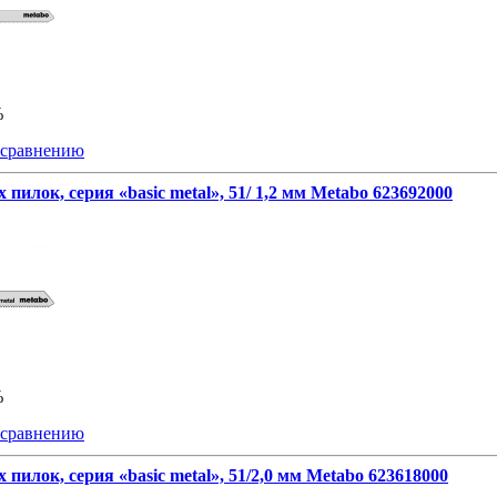
%
 сравнению
 пилок, серия «basic metal», 51/ 1,2 мм Metabo 623692000
%
 сравнению
 пилок, серия «basic metal», 51/2,0 мм Metabo 623618000