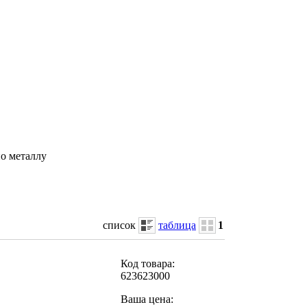
о металлу
список
таблица
1
Код товара:
623623000
Ваша цена: