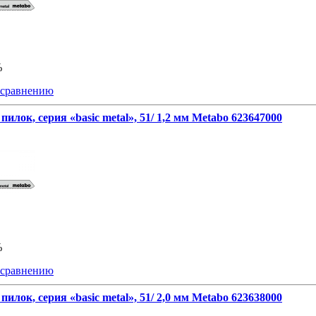
%
 сравнению
пилок, серия «basic metal», 51/ 1,2 мм Metabo 623647000
%
 сравнению
пилок, серия «basic metal», 51/ 2,0 мм Metabo 623638000