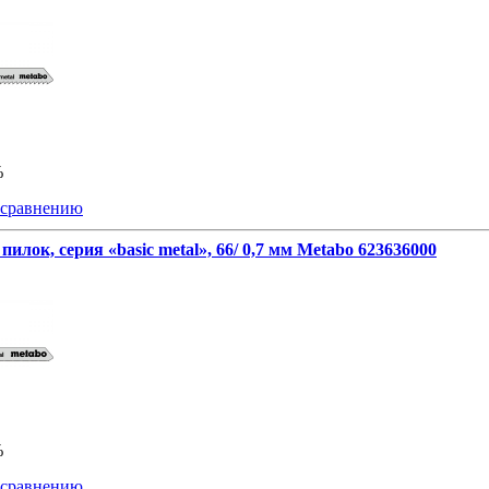
%
 сравнению
пилок, серия «basic metal», 66/ 0,7 мм Metabo 623636000
%
 сравнению