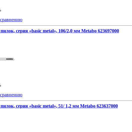
%
 сравнению
пилок, серия «basic metal», 106/2,0 мм Metabo 623697000
%
 сравнению
пилок, серия «basic metal», 51/ 1,2 мм Metabo 623637000