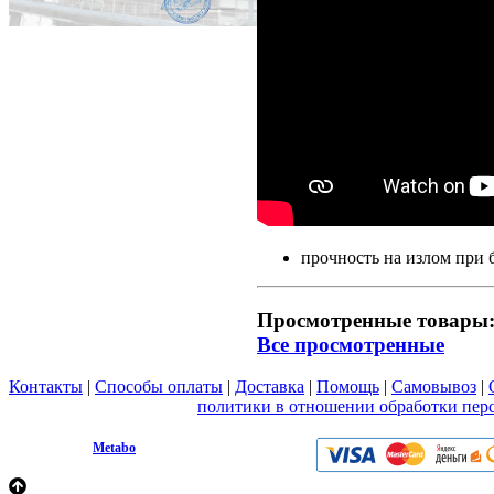
прочность на излом при
Просмотренные товары
Все просмотренные
Контакты
|
Способы оплаты
|
Доставка
|
Помощь
|
Самовывоз
|
Вы принимаете условия
политики в отношении обработки пер
любой форме обратной связи на сайте metabo1.ru
© 2009 - 2026.
Metabo
Эл. почта: info@metabo1.ru