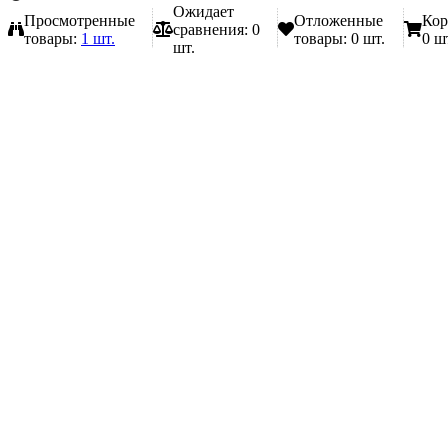
Ожидает
Просмотренные
Отложенные
Кор
сравнения:
0
товары:
1 шт.
товары:
0 шт.
0 ш
шт.