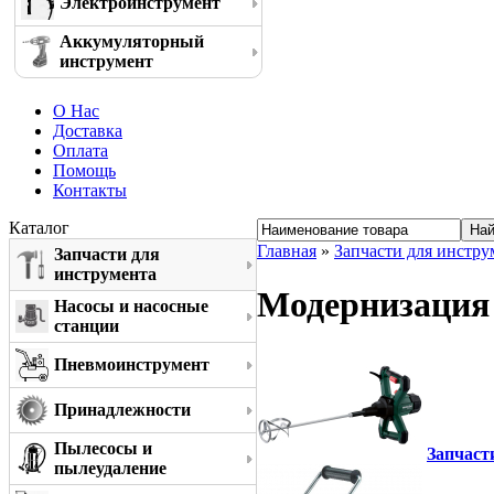
Электроинструмент
Аккумуляторный
инструмент
О Нас
Доставка
Оплата
Помощь
Контакты
Каталог
Главная
»
Запчасти для инстру
Запчасти для
инструмента
Модернизация
Насосы и насосные
станции
Пневмоинструмент
Принадлежности
Пылесосы и
Запчаст
пылеудаление