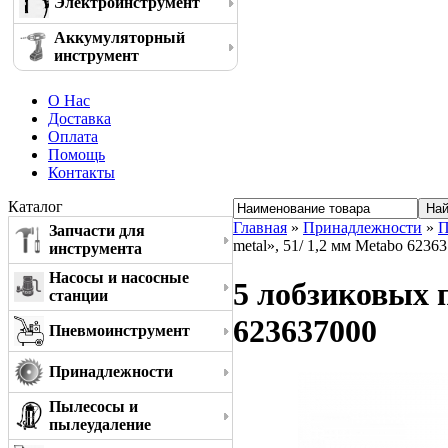
Электроинструмент
Аккумуляторный
инструмент
О Нас
Доставка
Оплата
Помощь
Контакты
Каталог
Главная
»
Принадлежности
»
П
Запчасти для
metal», 51/ 1,2 мм Metabo 6236
инструмента
Насосы и насосные
5 лобзиковых п
станции
623637000
Пневмоинструмент
Принадлежности
Пылесосы и
пылеудаление