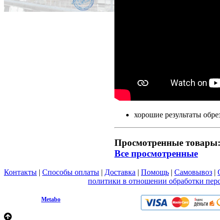
хорошие результаты обре
Просмотренные товары
Все просмотренные
Контакты
|
Способы оплаты
|
Доставка
|
Помощь
|
Самовывоз
|
Вы принимаете условия
политики в отношении обработки пер
любой форме обратной связи на сайте metabo1.ru
© 2009 - 2026.
Metabo
Эл. почта: info@metabo1.ru