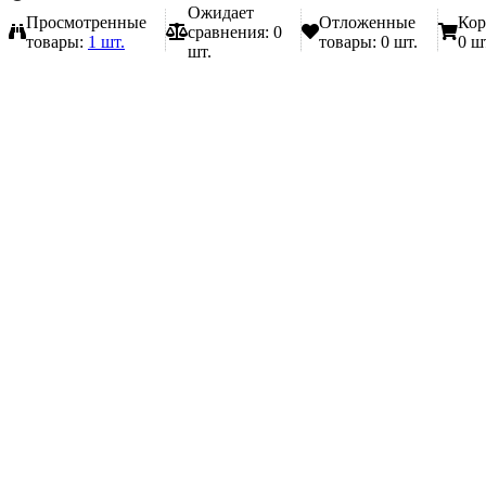
Ожидает
Просмотренные
Отложенные
Кор
сравнения:
0
товары:
1 шт.
товары:
0 шт.
0 ш
шт.