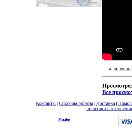
хорошие 
Просмотре
Все просмо
Контакты
|
Способы оплаты
|
Доставка
|
Помо
Вы принимаете условия
политики в отношени
любой форме обратной связи на сайте metabo1.
© 2009 - 2026.
Metabo
Эл. почта: info@metabo1.ru