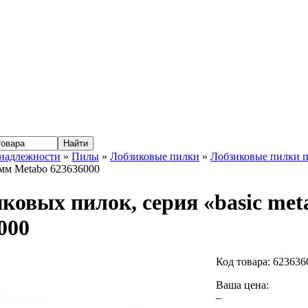
надлежности
»
Пилы
»
Лобзиковые пилки
»
Лобзиковые пилки п
7 мм Metabo 623636000
иковых пилок, серия «basic meta
000
Код товара:
623636
Ваша цена:
–