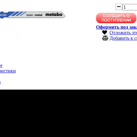
Оформить под зак
Отложить эт
Добавить к 
е
ристики
а