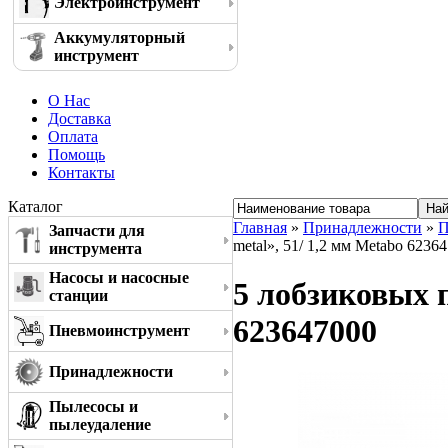
Электроинструмент
Аккумуляторный
инструмент
О Нас
Доставка
Оплата
Помощь
Контакты
Каталог
Главная
»
Принадлежности
»
П
Запчасти для
metal», 51/ 1,2 мм Metabo 6236
инструмента
Насосы и насосные
5 лобзиковых п
станции
623647000
Пневмоинструмент
Принадлежности
Пылесосы и
пылеудаление