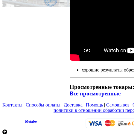
хорошие результаты обре
Просмотренные товары
Все просмотренные
Контакты
|
Способы оплаты
|
Доставка
|
Помощь
|
Самовывоз
|
Вы принимаете условия
политики в отношении обработки пер
любой форме обратной связи на сайте metabo1.ru
© 2009 - 2026.
Metabo
Эл. почта: info@metabo1.ru