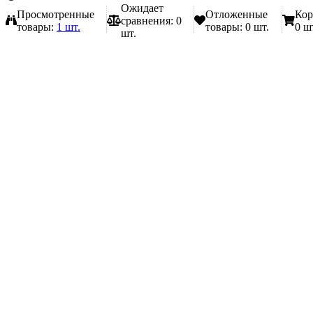
Ожидает
Просмотренные
Отложенные
Кор
сравнения:
0
товары:
1 шт.
товары:
0 шт.
0 ш
шт.