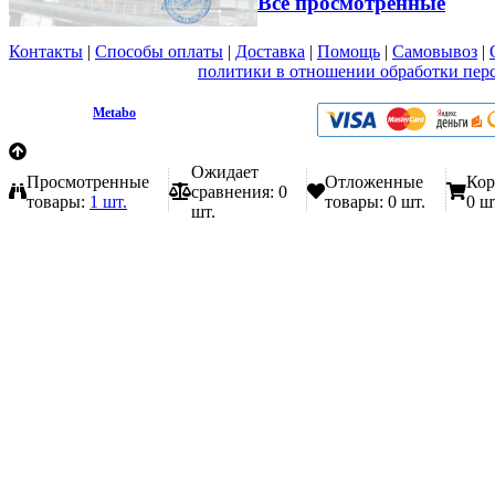
Все просмотренные
Контакты
|
Способы оплаты
|
Доставка
|
Помощь
|
Самовывоз
|
Вы принимаете условия
политики в отношении обработки пер
любой форме обратной связи на сайте metabo1.ru
© 2009 - 2026.
Metabo
Эл. почта: info@metabo1.ru
Ожидает
Просмотренные
Отложенные
Кор
сравнения:
0
товары:
1 шт.
товары:
0 шт.
0 ш
шт.