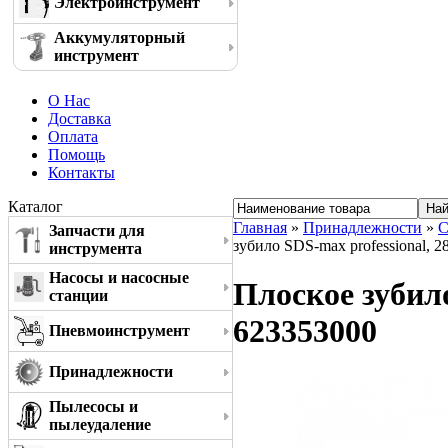
Электроинструмент
Аккумуляторный
инструмент
О Нас
Доставка
Оплата
Помощь
Контакты
Каталог
Главная
»
Принадлежности
»
С
Запчасти для
зубило SDS-max professional, 
инструмента
Насосы и насосные
Плоское зубило
станции
623353000
Пневмоинструмент
Принадлежности
Пылесосы и
пылеудаление