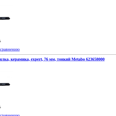
%
 сравнению
лка, керамика, expert, 76 мм, тонкий Metabo 623658000
%
 сравнению