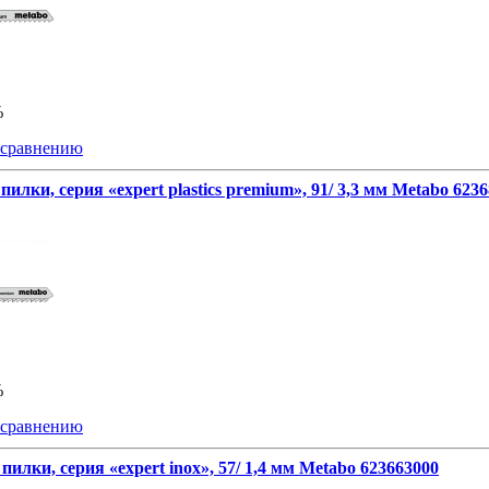
%
 сравнению
пилки, серия «expert plastics premium», 91/ 3,3 мм Metabo 623
%
 сравнению
пилки, серия «expert inox», 57/ 1,4 мм Metabo 623663000