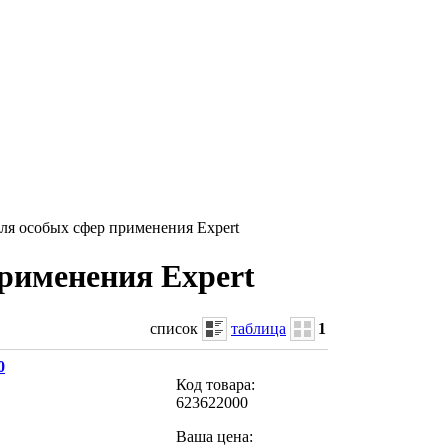
ля особых сфер применения Expert
рименения Expert
список
таблица
1
0
Код товара:
623622000
Ваша цена: