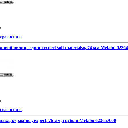
%
 сравнению
ковой пилки, серия «expert soft materials», 74 мм Metabo 6236
%
 сравнению
лка, керамика, expert, 76 мм, грубый Metabo 623657000