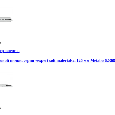
%
 сравнению
овой пилки, серия «expert soft materials», 126 мм Metabo 6236
%