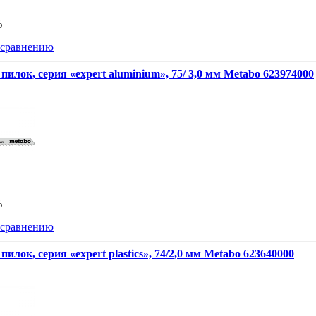
%
 сравнению
пилок, серия «expert aluminium», 75/ 3,0 мм Metabo 623974000
%
 сравнению
пилок, серия «expert plastics», 74/2,0 мм Metabo 623640000