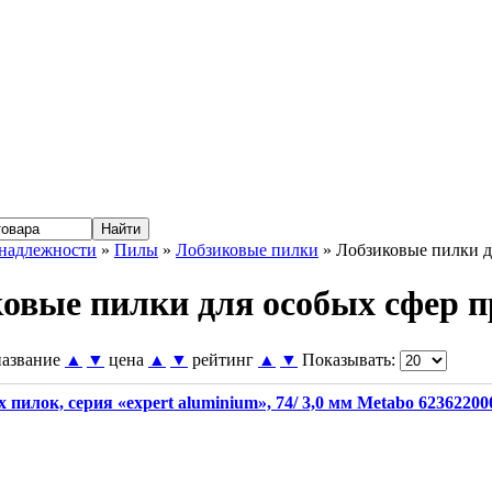
надлежности
»
Пилы
»
Лобзиковые пилки
» Лобзиковые пилки д
овые пилки для особых сфер п
название
▲
▼
цена
▲
▼
рейтинг
▲
▼
Показывать:
 пилок, серия «expert aluminium», 74/ 3,0 мм Metabo 62362200