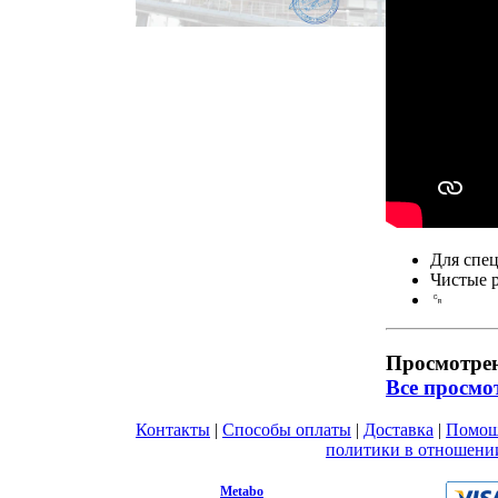
Для спец
Чистые 
␍
Просмотре
Все просмо
Контакты
|
Способы оплаты
|
Доставка
|
Помо
Вы принимаете условия
политики в отношени
любой форме обратной связи на сайте metabo1.
© 2009 - 2026.
Metabo