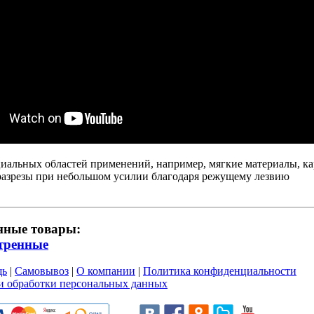
иальных областей применений, например, мягкие материалы, к
разрезы при небольшом усилии благодаря режущему лезвию
нные товары:
тренные
щь
|
Самовывоз
|
О компании
|
Политика конфиденциальности
и обработки персональных данных
и пользовательского соглашен
ru