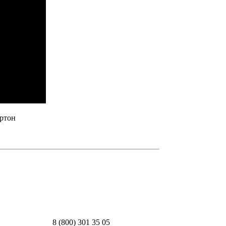
артон
ия каждый раз, когда оставляете свои данные в
8 (800) 301 35 05