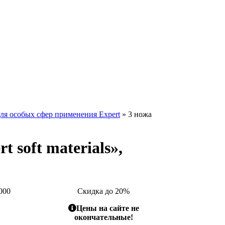
ля особых сфер применения Expert
» 3 ножа
 soft materials»,
000
Скидка до 20%
Цены на сайте не
окончательные!