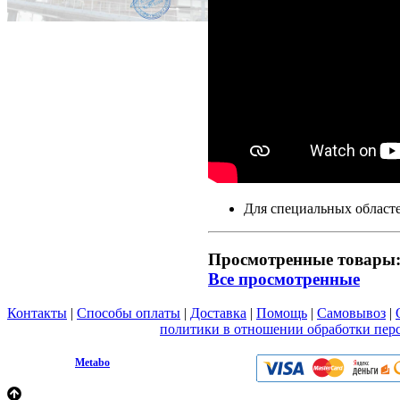
Для специальных област
Просмотренные товары
Все просмотренные
Контакты
|
Способы оплаты
|
Доставка
|
Помощь
|
Самовывоз
|
Вы принимаете условия
политики в отношении обработки пер
любой форме обратной связи на сайте metabo1.ru
© 2009 - 2026.
Metabo
Эл. почта: info@metabo1.ru