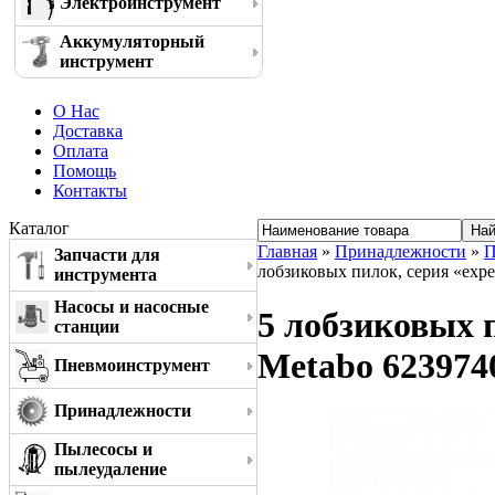
Электроинструмент
Аккумуляторный
инструмент
О Нас
Доставка
Оплата
Помощь
Контакты
Каталог
Главная
»
Принадлежности
»
П
Запчасти для
лобзиковых пилок, серия «exper
инструмента
Насосы и насосные
5 лобзиковых п
станции
Metabo 623974
Пневмоинструмент
Принадлежности
Пылесосы и
пылеудаление