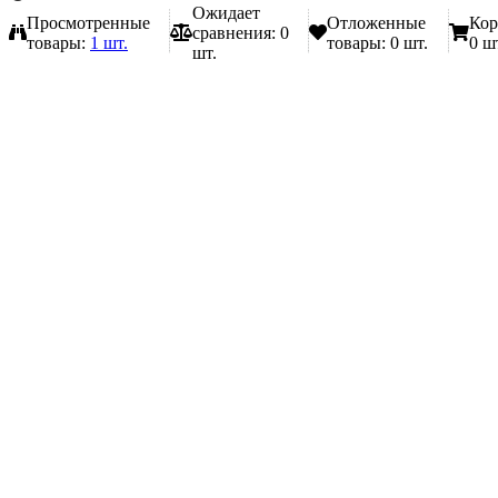
Ожидает
Просмотренные
Отложенные
Кор
сравнения:
0
товары:
1 шт.
товары:
0 шт.
0 ш
шт.