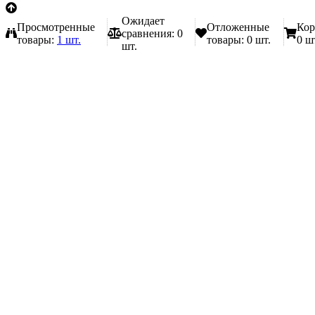
Ожидает
Просмотренные
Отложенные
Кор
сравнения:
0
товары:
1 шт.
товары:
0 шт.
0 ш
шт.