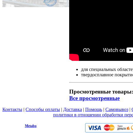
для специальных областе
твердосплавное покрытие
Просмотренные товары
Все просмотренные
Контакты
|
Способы оплаты
|
Доставка
|
Помощь
|
Самовывоз
|
Вы принимаете условия
политики в отношении обработки пер
любой форме обратной связи на сайте metabo1.ru
© 2009 - 2026.
Metabo
Эл. почта: info@metabo1.ru