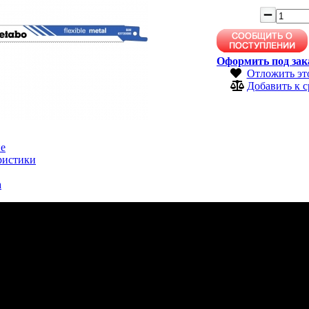
Оформить под зак
Отложить эт
Добавить к 
е
ристики
а