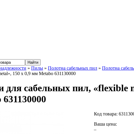
надлежности
»
Пилы
»
Полотна сабельных пил
»
Полотна сабел
 metal», 150 x 0,9 мм Metabo 631130000
 для сабельных пил, «flexible m
 631130000
Код товара:
631130
Ваша цена:
–