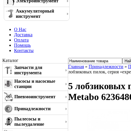
Электроинструмент
Аккумуляторный
инструмент
О Нас
Доставка
Оплата
Помощь
Контакты
Каталог
Главная
»
Принадлежности
»
П
Запчасти для
лобзиковых пилок, серия «exper
инструмента
Насосы и насосные
5 лобзиковых п
станции
Metabo 623648
Пневмоинструмент
Принадлежности
Пылесосы и
пылеудаление