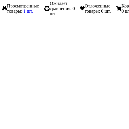
Ожидает
Просмотренные
Отложенные
Кор
сравнения:
0
товары:
1 шт.
товары:
0 шт.
0 ш
шт.