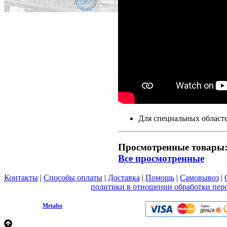
Для специальных област
Просмотренные товары
Все просмотренные
Контакты
|
Способы оплаты
|
Доставка
|
Помощь
|
Самовывоз
|
Вы принимаете условия
политики в отношении обработки пер
любой форме обратной связи на сайте metabo1.ru
© 2009 - 2026.
Metabo
Эл. почта: info@metabo1.ru