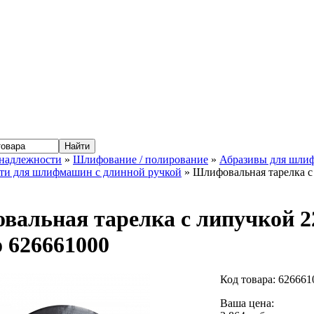
надлежности
»
Шлифование / полирование
»
Абразивы для шли
ти для шлифмашин с длинной ручкой
» Шлифовальная тарелка с 
альная тарелка с липучкой 22
 626661000
Код товара:
626661
Ваша цена: