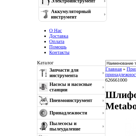
Электроинструмент
Аккумуляторный
инструмент
О Нас
Доставка
Оплата
Помощь
Контакты
Каталог
Главная
»
При
Запчасти для
принадлежнос
инструмента
626661000
Насосы и насосные
станции
Шлифов
Пневмоинструмент
Metabo
Принадлежности
Пылесосы и
пылеудаление