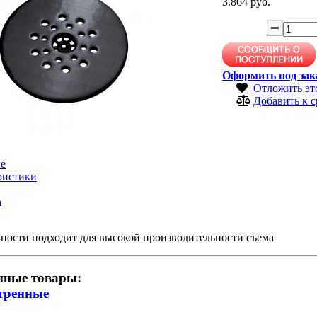
3.864 руб.
Оформить под зак
Отложить эт
Добавить к 
е
ристики
а
ности подходит для высокой производительности съема
нные товары:
тренные