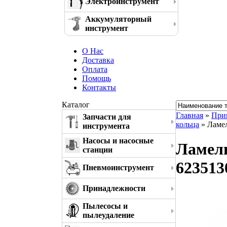
Электроинструмент
Аккумуляторный
инструмент
О Нас
Доставка
Оплата
Помощь
Контакты
Каталог
Главная
»
При
Запчасти для
кольца
» Ламел
инструмента
Насосы и насосные
Ламель
станции
623513
Пневмоинструмент
Принадлежности
Пылесосы и
пылеудаление