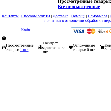
Просмотренные товары
Все просмотренные
Контакты
|
Способы оплаты
|
Доставка
|
Помощь
|
Самовывоз
|
Вы принимаете условия
политики в отношении обработки пер
любой форме обратной связи на сайте metabo1.ru
© 2009 - 2026.
Metabo
Эл. почта: info@metabo1.ru
Ожидает
Просмотренные
Отложенные
Кор
сравнения:
0
товары:
1 шт.
товары:
0 шт.
0 ш
шт.