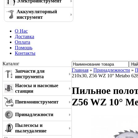
Электроинструмент
Аккумуляторный
инструмент
О Нас
Доставка
Оплата
Помощь
Контакты
Каталог
Главная
»
Принадлежности
»
П
Запчасти для
210x30, Z56 WZ 10° Metabo 62
инструмента
Насосы и насосные
Пильное полотно
станции
Z56 WZ 10° Me
Пневмоинструмент
Принадлежности
Пылесосы и
пылеудаление