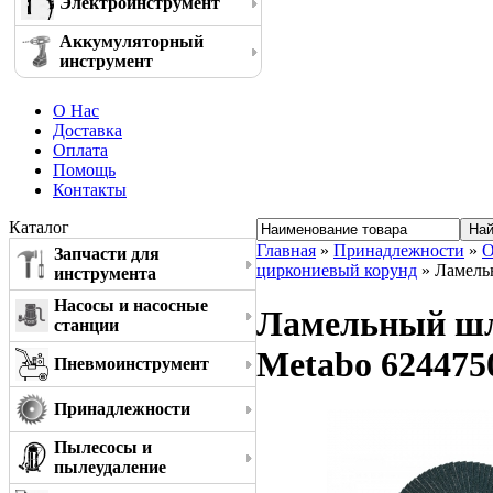
Электроинструмент
Аккумуляторный
инструмент
О Нас
Доставка
Оплата
Помощь
Контакты
Каталог
Главная
»
Принадлежности
»
О
Запчасти для
циркониевый корунд
» Ламельн
инструмента
Насосы и насосные
Ламельный шли
станции
Metabo 624475
Пневмоинструмент
Принадлежности
Пылесосы и
пылеудаление