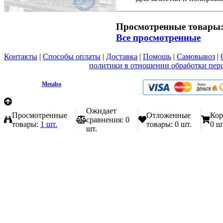
Просмотренные товары
Все просмотренные
Контакты
|
Способы оплаты
|
Доставка
|
Помощь
|
Самовывоз
|
Вы принимаете условия
политики в отношении обработки пер
любой форме обратной связи на сайте metabo1.ru
© 2009 - 2026.
Metabo
Эл. почта: info@metabo1.ru
Ожидает
Просмотренные
Отложенные
Кор
сравнения:
0
товары:
1 шт.
товары:
0 шт.
0 ш
шт.