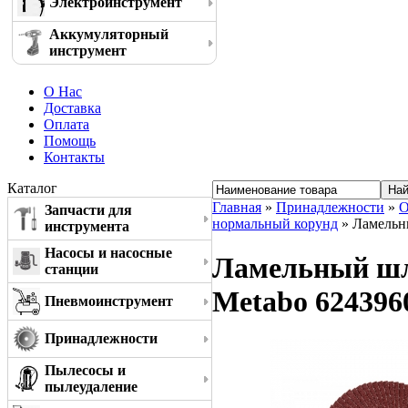
Электроинструмент
Аккумуляторный
инструмент
О Нас
Доставка
Оплата
Помощь
Контакты
Каталог
Главная
»
Принадлежности
»
О
Запчасти для
нормальный корунд
» Ламельны
инструмента
Насосы и насосные
Ламельный шли
станции
Metabo 624396
Пневмоинструмент
Принадлежности
Пылесосы и
пылеудаление