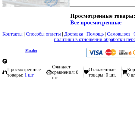
Просмотренные товары
Все просмотренные
Контакты
|
Способы оплаты
|
Доставка
|
Помощь
|
Самовывоз
|
Вы принимаете условия
политики в отношении обработки пер
любой форме обратной связи на сайте metabo1.ru
© 2009 - 2026.
Metabo
Эл. почта: info@metabo1.ru
Ожидает
Просмотренные
Отложенные
Кор
сравнения:
0
товары:
1 шт.
товары:
0 шт.
0 ш
шт.