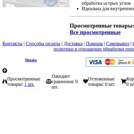
обработка острых углов
Идеальна для внутренних
Просмотренные товары
Все просмотренные
Контакты
|
Способы оплаты
|
Доставка
|
Помощь
|
Самовывоз
|
Вы принимаете условия
политики в отношении обработки пер
любой форме обратной связи на сайте metabo1.ru
© 2009 - 2026.
Metabo
Эл. почта: info@metabo1.ru
Ожидает
Просмотренные
Отложенные
Кор
сравнения:
0
товары:
1 шт.
товары:
0 шт.
0 ш
шт.