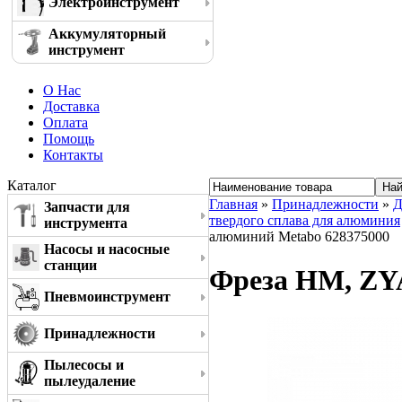
Электроинструмент
Аккумуляторный
инструмент
О Нас
Доставка
Оплата
Помощь
Контакты
Каталог
Главная
»
Принадлежности
»
Д
Запчасти для
твердого сплава для алюминия
инструмента
алюминий Metabo 628375000
Насосы и насосные
станции
Фреза HM, ZYA
Пневмоинструмент
Принадлежности
Пылесосы и
пылеудаление