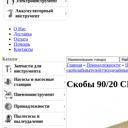
Электроинструмент
Аккумуляторный
инструмент
О Нас
Доставка
Оплата
Помощь
Контакты
Каталог
Главная
»
Принадлежности
»
П
Запчасти для
скобозабивателей/гвоздезабива
инструмента
Насосы и насосные
Скобы 90/20 C
станции
Пневмоинструмент
Принадлежности
Пылесосы и
пылеудаление