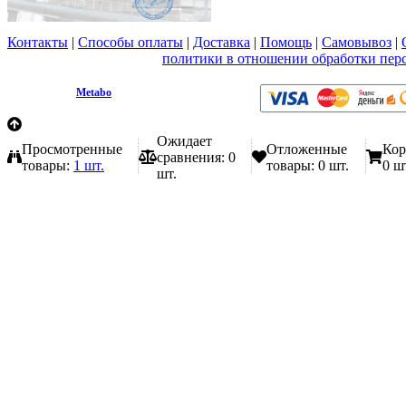
Контакты
|
Способы оплаты
|
Доставка
|
Помощь
|
Самовывоз
|
Вы принимаете условия
политики в отношении обработки пер
любой форме обратной связи на сайте metabo1.ru
© 2009 - 2026.
Metabo
Эл. почта: info@metabo1.ru
Ожидает
Просмотренные
Отложенные
Кор
сравнения:
0
товары:
1 шт.
товары:
0 шт.
0 ш
шт.