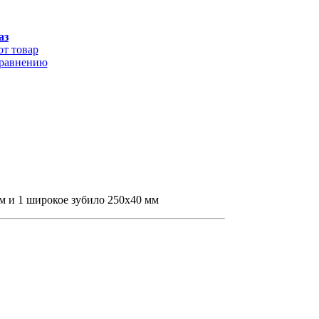
аз
от товар
сравнению
мм и 1 широкое зубило 250x40 мм