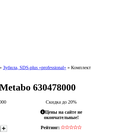
»
Зубила, SDS-plus «professional»
» Комплект
 Metabo 630478000
000
Скидка до 20%
Цены на сайте не
окончательные!
Рейтинг: