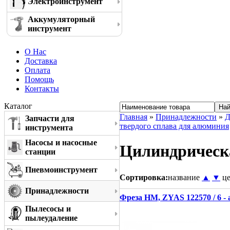
Электроинструмент
Аккумуляторный
инструмент
О Нас
Доставка
Оплата
Помощь
Контакты
Каталог
Главная
»
Принадлежности
»
Д
Запчасти для
твердого сплава для алюминия
инструмента
Насосы и насосные
Цилиндрическа
станции
Пневмоинструмент
Сортировка:
название
▲
▼
ц
Принадлежности
Фреза HM, ZYAS 122570 / 6 -
Пылесосы и
пылеудаление