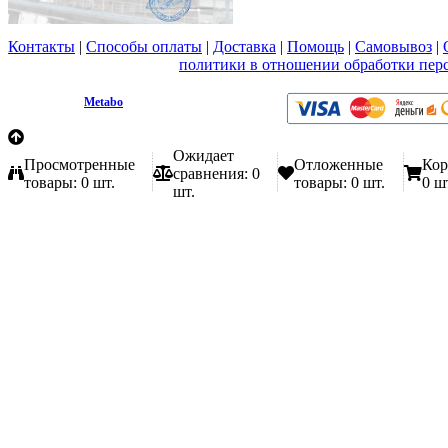
Контакты
|
Способы оплаты
|
Доставка
|
Помощь
|
Самовывоз
|
Вы принимаете условия
политики в отношении обработки пер
любой форме обратной связи на сайте metabo1.ru
© 2009 - 2026.
Metabo
Эл. почта: info@metabo1.ru
Ожидает
Просмотренные
Отложенные
Кор
сравнения:
0
товары:
0 шт.
товары:
0 шт.
0 ш
шт.