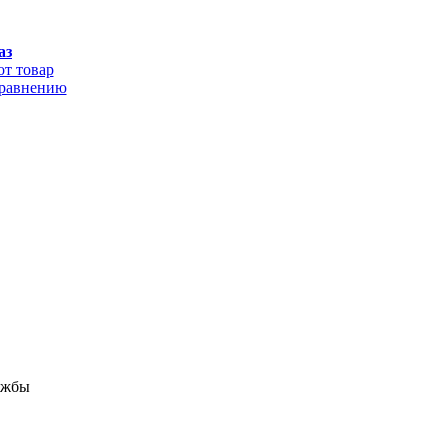
аз
от товар
сравнению
лужбы