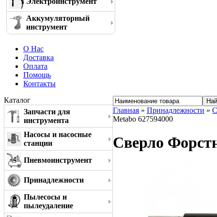
Электроинструмент
Аккумуляторный
инструмент
О Нас
Доставка
Оплата
Помощь
Контакты
Каталог
Главная
»
Принадлежности
»
С
Запчасти для
Metabo 627594000
инструмента
Насосы и насосные
Сверло Форстн
станции
Пневмоинструмент
Принадлежности
Пылесосы и
пылеудаление