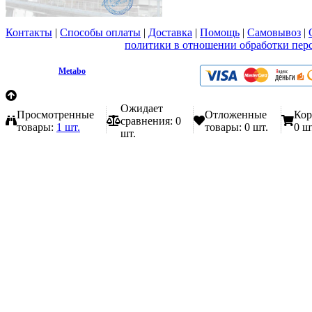
Контакты
|
Способы оплаты
|
Доставка
|
Помощь
|
Самовывоз
|
Вы принимаете условия
политики в отношении обработки пер
любой форме обратной связи на сайте metabo1.ru
© 2009 - 2026.
Metabo
Эл. почта: info@metabo1.ru
Ожидает
Просмотренные
Отложенные
Кор
сравнения:
0
товары:
1 шт.
товары:
0 шт.
0 ш
шт.