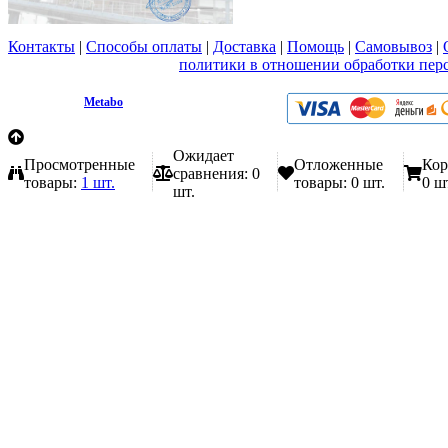
Контакты
|
Способы оплаты
|
Доставка
|
Помощь
|
Самовывоз
|
Вы принимаете условия
политики в отношении обработки пер
любой форме обратной связи на сайте metabo1.ru
© 2009 - 2026.
Metabo
Эл. почта: info@metabo1.ru
Ожидает
Просмотренные
Отложенные
Кор
сравнения:
0
товары:
1 шт.
товары:
0 шт.
0 ш
шт.