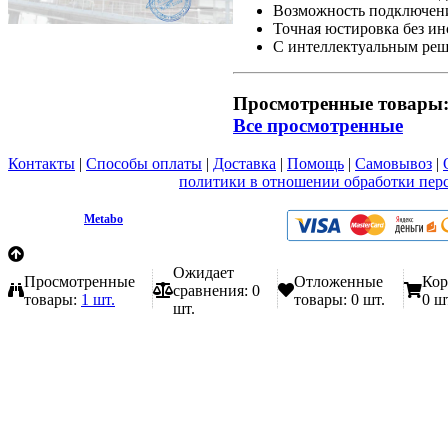
Возможность подключени
Точная юстировка без и
С интеллектуальным реш
Просмотренные товары
Все просмотренные
Контакты
|
Способы оплаты
|
Доставка
|
Помощь
|
Самовывоз
|
Вы принимаете условия
политики в отношении обработки пер
любой форме обратной связи на сайте metabo1.ru
© 2009 - 2026.
Metabo
Эл. почта: info@metabo1.ru
Ожидает
Просмотренные
Отложенные
Кор
сравнения:
0
товары:
1 шт.
товары:
0 шт.
0 ш
шт.