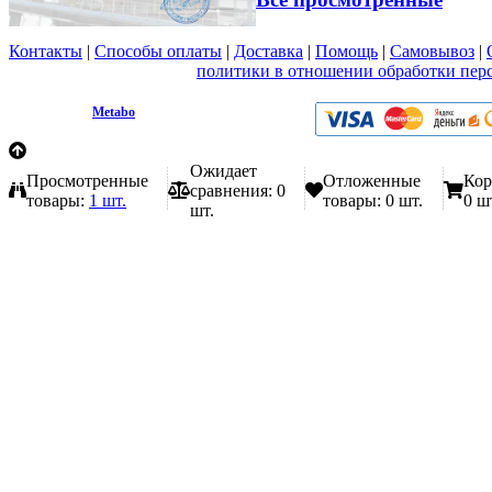
Контакты
|
Способы оплаты
|
Доставка
|
Помощь
|
Самовывоз
|
Вы принимаете условия
политики в отношении обработки пер
любой форме обратной связи на сайте metabo1.ru
© 2009 - 2026.
Metabo
Эл. почта: info@metabo1.ru
Ожидает
Просмотренные
Отложенные
Кор
сравнения:
0
товары:
1 шт.
товары:
0 шт.
0 ш
шт.