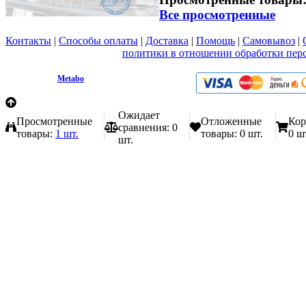
Все просмотренные
Контакты
|
Способы оплаты
|
Доставка
|
Помощь
|
Самовывоз
|
Вы принимаете условия
политики в отношении обработки пер
любой форме обратной связи на сайте metabo1.ru
© 2009 - 2026.
Metabo
Эл. почта: info@metabo1.ru
Ожидает
Просмотренные
Отложенные
Кор
сравнения:
0
товары:
1 шт.
товары:
0 шт.
0 ш
шт.