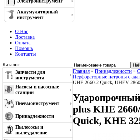
Электроинструмент
Аккумуляторный
инструмент
О Нас
Доставка
Оплата
Помощь
Контакты
Каталог
Главная
»
Принадлежности
»
С
Запчасти для
Перфораторные патроны с ада
инструмента
UHE 2660-2 Quick, UHEV 2860
Насосы и насосные
станции
Ударопрочный 
Пневмоинструмент
plus KHE 2660
Принадлежности
Quick, KHE 32
Пылесосы и
пылеудаление