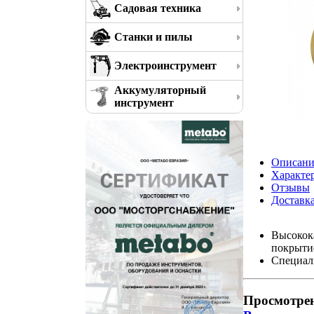
Садовая техника
Станки и пилы
Электроинструмент
Аккумуляторный
инструмент
Описани
Характе
Отзывы
Доставк
Высокока
покрытие
Специаль
Просмотре