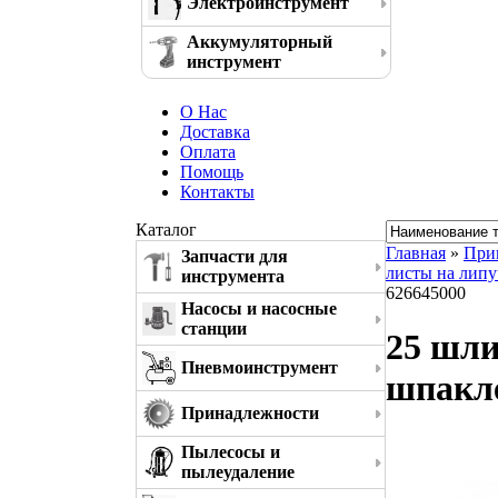
Электроинструмент
Аккумуляторный
инструмент
О Нас
Доставка
Оплата
Помощь
Контакты
Каталог
Главная
»
При
Запчасти для
листы на липу
инструмента
626645000
Насосы и насосные
станции
25 шли
Пневмоинструмент
шпакле
Принадлежности
Пылесосы и
пылеудаление