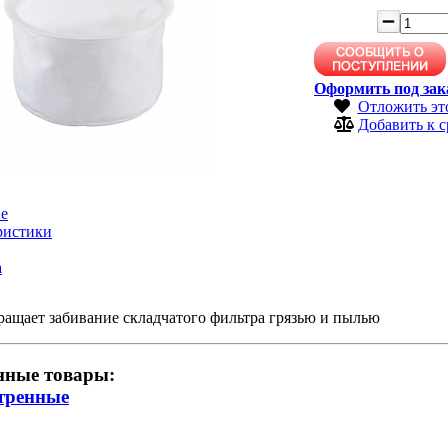
Оформить под зак
Отложить эт
Добавить к 
е
ристики
а
ащает забивание складчатого фильтра грязью и пылью
нные товары:
тренные