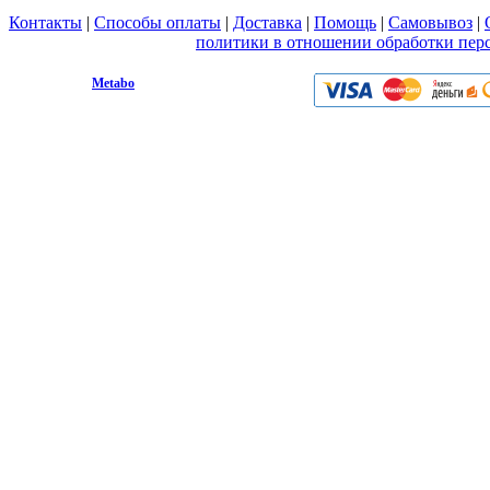
Контакты
|
Способы оплаты
|
Доставка
|
Помощь
|
Самовывоз
|
Вы принимаете условия
политики в отношении обработки пер
любой форме обратной связи на сайте metabo1.ru
© 2009 - 2026.
Metabo
Эл. почта: info@metabo1.ru