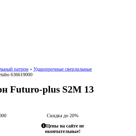
льный патрон
»
Ударопрочные сверлильные
etabo 636619000
 Futuro-plus S2M 13
000
Скидка до 20%
Цены на сайте не
окончательные!