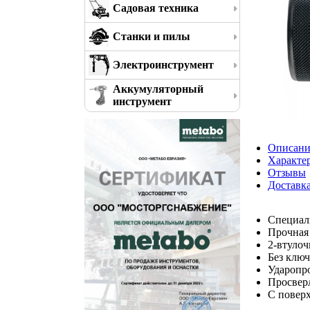
Садовая техника
Станки и пилы
Электроинструмент
Аккумуляторный
инструмент
Описани
Характе
Отзывы
Доставк
Специаль
Прочная
2-втуло
Без ключ
Ударопр
Просверл
С повер