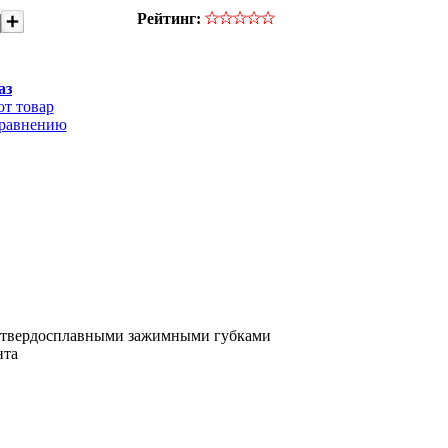
Рейтинг:
аз
от товар
сравнению
 с твердосплавными зажимными губками
нта