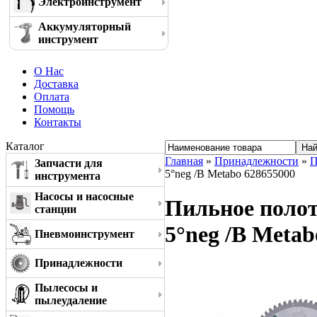
Электроинструмент
Аккумуляторный
инструмент
О Нас
Доставка
Оплата
Помощь
Контакты
Каталог
Главная
»
Принадлежности
»
П
Запчасти для
5°neg /B Metabo 628655000
инструмента
Насосы и насосные
Пильное полотн
станции
5°neg /B Metab
Пневмоинструмент
Принадлежности
Пылесосы и
пылеудаление