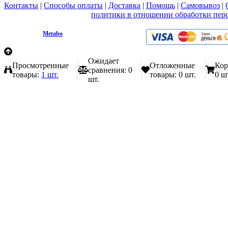
Контакты
|
Способы оплаты
|
Доставка
|
Помощь
|
Самовывоз
|
Вы принимаете условия
политики в отношении обработки пер
любой форме обратной связи на сайте metabo1.ru
© 2009 - 2026.
Metabo
Эл. почта: info@metabo1.ru
Ожидает
Просмотренные
Отложенные
Кор
сравнения:
0
товары:
1 шт.
товары:
0 шт.
0 ш
шт.