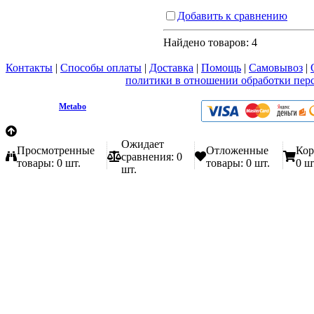
Добавить к сравнению
Найдено товаров:
4
Контакты
|
Способы оплаты
|
Доставка
|
Помощь
|
Самовывоз
|
Вы принимаете условия
политики в отношении обработки пер
любой форме обратной связи на сайте metabo1.ru
© 2009 - 2026.
Metabo
Эл. почта: info@metabo1.ru
Ожидает
Просмотренные
Отложенные
Кор
сравнения:
0
товары:
0 шт.
товары:
0 шт.
0 ш
шт.