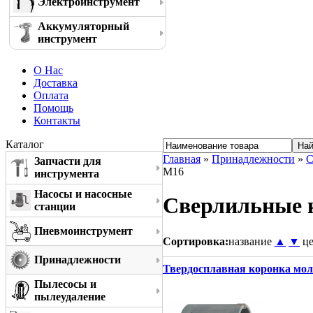
Электроинструмент
Аккумуляторный
инструмент
О Нас
Доставка
Оплата
Помощь
Контакты
Каталог
Главная
»
Принадлежности
»
С
Запчасти для
M16
инструмента
Насосы и насосные
Сверлильные к
станции
Пневмоинструмент
Сортировка:
название
▲
▼
ц
Принадлежности
Твердосплавная коронка моло
Пылесосы и
пылеудаление