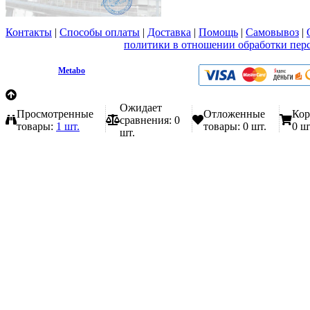
Контакты
|
Способы оплаты
|
Доставка
|
Помощь
|
Самовывоз
|
Вы принимаете условия
политики в отношении обработки пер
любой форме обратной связи на сайте metabo1.ru
© 2009 - 2026.
Metabo
Эл. почта: info@metabo1.ru
Ожидает
Просмотренные
Отложенные
Кор
сравнения:
0
товары:
1 шт.
товары:
0 шт.
0 ш
шт.