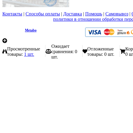
Контакты
|
Способы оплаты
|
Доставка
|
Помощь
|
Самовывоз
|
Вы принимаете условия
политики в отношении обработки пер
любой форме обратной связи на сайте metabo1.ru
© 2009 - 2026.
Metabo
Эл. почта: info@metabo1.ru
Ожидает
Просмотренные
Отложенные
Кор
сравнения:
0
товары:
1 шт.
товары:
0 шт.
0 ш
шт.