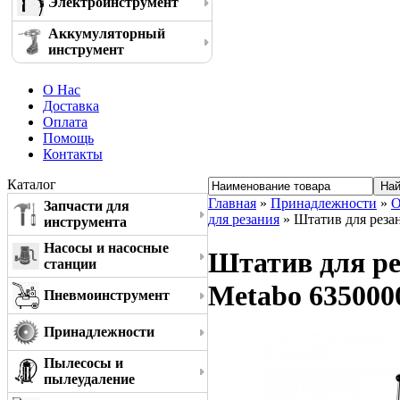
Электроинструмент
Аккумуляторный
инструмент
О Нас
Доставка
Оплата
Помощь
Контакты
Каталог
Главная
»
Принадлежности
»
О
Запчасти для
для резания
» Штатив для резан
инструмента
Насосы и насосные
Штатив для ре
станции
Metabo 635000
Пневмоинструмент
Принадлежности
Пылесосы и
пылеудаление