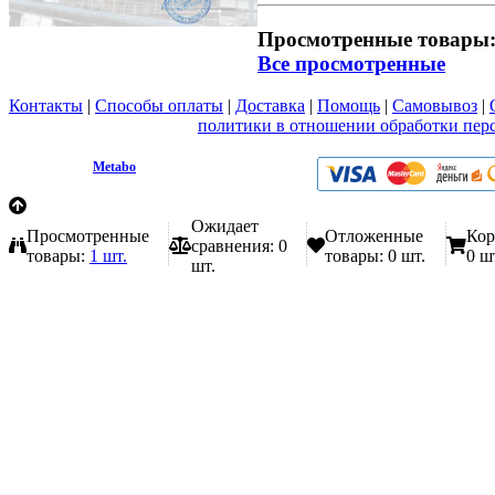
Просмотренные товары
Все просмотренные
Контакты
|
Способы оплаты
|
Доставка
|
Помощь
|
Самовывоз
|
Вы принимаете условия
политики в отношении обработки пер
любой форме обратной связи на сайте metabo1.ru
© 2009 - 2026.
Metabo
Эл. почта: info@metabo1.ru
Ожидает
Просмотренные
Отложенные
Кор
сравнения:
0
товары:
1 шт.
товары:
0 шт.
0 ш
шт.