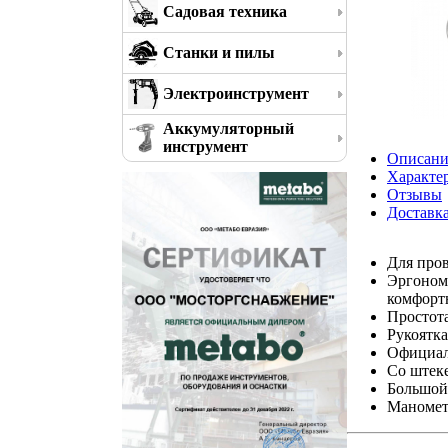
Садовая техника
Станки и пилы
Электроинструмент
Аккумуляторный
инструмент
Описани
Характе
Отзывы
Доставк
Для про
Эргономи
комфорт
Простот
Рукоятка
Официал
Со штек
Большой
Манометр