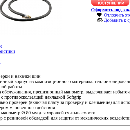
Оформить под зак
Отложить эт
Добавить к 
е
ристики
а
верки и накачки шин
чный корпус из композиционного материала: теплоизолированны
ной работы
а обслуживания, прецизионный манометр, выдерживает избыточ
 с противоскользящей накладкой Softgrip
ьно проверен (включая плату за проверку и клеймение) для ис
ером мгновенного действия
 манометр Ø 80 мм для хорошей считываемости
 с резиновой обкладкой для защиты от механических воздейст