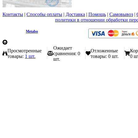
Контакты
|
Способы оплаты
|
Доставка
|
Помощь
|
Самовывоз
|
Вы принимаете условия
политики в отношении обработки пер
любой форме обратной связи на сайте metabo1.ru
© 2009 - 2026.
Metabo
Эл. почта: info@metabo1.ru
Ожидает
Просмотренные
Отложенные
Кор
сравнения:
0
товары:
1 шт.
товары:
0 шт.
0 ш
шт.