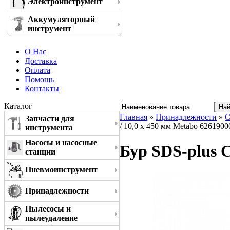
Электроинструмент
Аккумуляторный
инструмент
О Нас
Доставка
Оплата
Помощь
Контакты
Каталог
Главная
»
Принадлежности
»
С
Запчасти для
/ 10,0 x 450 мм Metabo 6261900
инструмента
Насосы и насосные
Бур SDS-plus C
станции
Пневмоинструмент
Принадлежности
Пылесосы и
пылеудаление