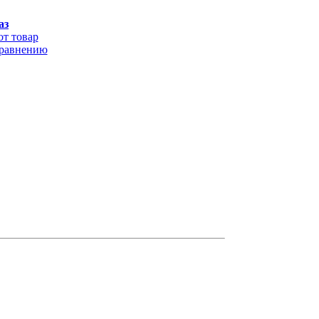
аз
от товар
сравнению