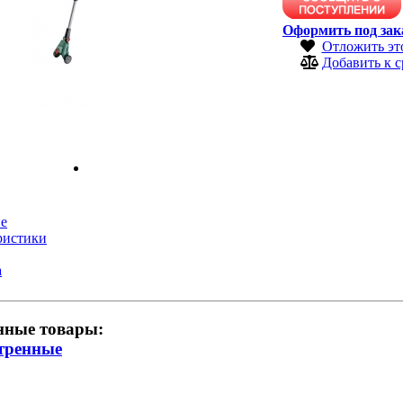
Оформить под зак
Отложить эт
Добавить к 
е
ристики
а
нные товары:
тренные