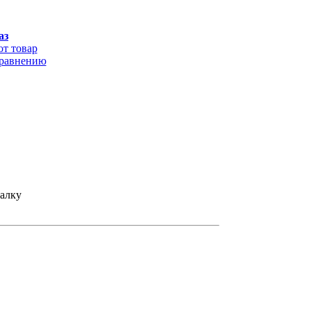
аз
от товар
сравнению
калку