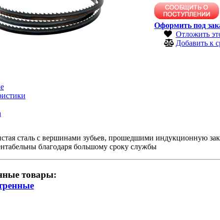
Оформить под зак
Отложить эт
Добавить к 
е
ристики
а
истая сталь с вершинами зубьев, прошедшими индукционную за
ентабельны благодаря большому сроку службы
нные товары:
тренные