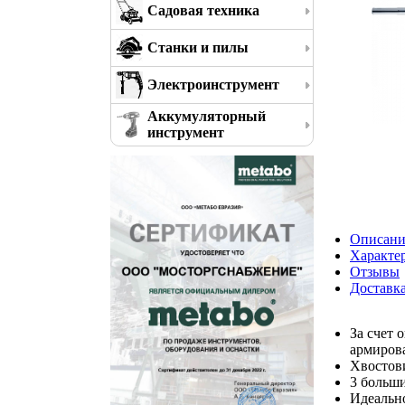
Садовая техника
Станки и пилы
Электроинструмент
Аккумуляторный
инструмент
Описани
Характе
Отзывы
Доставк
За счет 
армиров
Хвостов
3 больши
Идеально