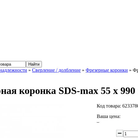
надлежности
»
Сверление / долбление
»
Фрезерные коронки
» Фр
ная коронка SDS-max 55 x 990
Код товара:
623378
Ваша цена:
–