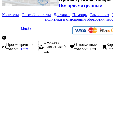
Все просмотренные
Контакты
|
Способы оплаты
|
Доставка
|
Помощь
|
Самовывоз
|
Вы принимаете условия
политики в отношении обработки пер
любой форме обратной связи на сайте metabo1.ru
© 2009 - 2026.
Metabo
Эл. почта: info@metabo1.ru
Ожидает
Просмотренные
Отложенные
Кор
сравнения:
0
товары:
1 шт.
товары:
0 шт.
0 ш
шт.