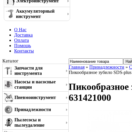
Электроинструмент
Аккумуляторный
инструмент
О Нас
Доставка
Оплата
Помощь
Контакты
Каталог
Главная
»
Принадлежности
»
С
Запчасти для
Пикообразное зубило SDS-plus 
инструмента
Насосы и насосные
Пикообразное з
станции
631421000
Пневмоинструмент
Принадлежности
Пылесосы и
пылеудаление