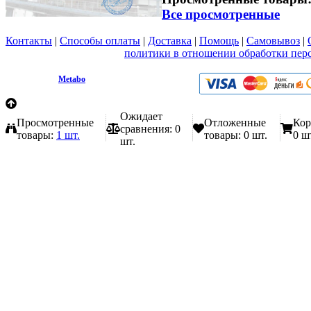
Все просмотренные
Контакты
|
Способы оплаты
|
Доставка
|
Помощь
|
Самовывоз
|
Вы принимаете условия
политики в отношении обработки пер
любой форме обратной связи на сайте metabo1.ru
© 2009 - 2026.
Metabo
Эл. почта: info@metabo1.ru
Ожидает
Просмотренные
Отложенные
Кор
сравнения:
0
товары:
1 шт.
товары:
0 шт.
0 ш
шт.