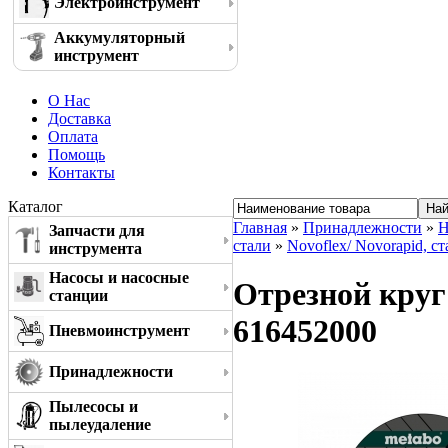
Электроинструмент
Аккумуляторный
инструмент
О Нас
Доставка
Оплата
Помощь
Контакты
Каталог
Главная
»
Принадлежности
»
Н
Запчасти для
стали
»
Novoflex/ Novorapid, ст
инструмента
Насосы и насосные
Отрезной круг 
станции
616452000
Пневмоинструмент
Принадлежности
Пылесосы и
пылеудаление