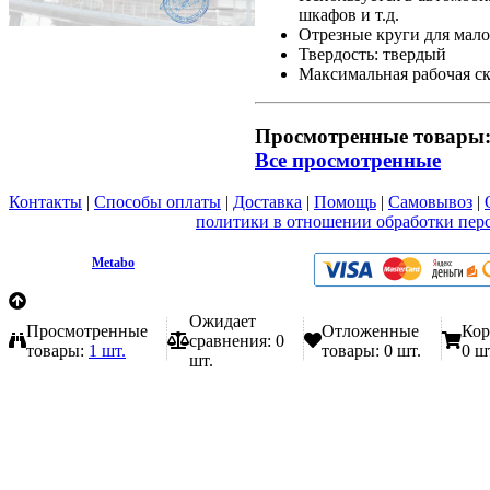
шкафов и т.д.
Отрезные круги для мало
Твердость: твердый
Максимальная рабочая ск
Просмотренные товары
Все просмотренные
Контакты
|
Способы оплаты
|
Доставка
|
Помощь
|
Самовывоз
|
Вы принимаете условия
политики в отношении обработки пер
любой форме обратной связи на сайте metabo1.ru
© 2009 - 2026.
Metabo
Эл. почта: info@metabo1.ru
Ожидает
Просмотренные
Отложенные
Кор
сравнения:
0
товары:
1 шт.
товары:
0 шт.
0 ш
шт.