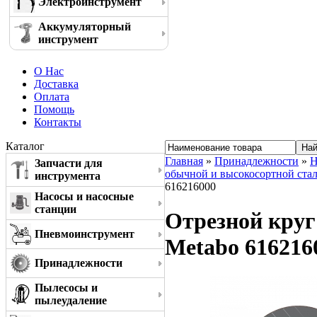
Электроинструмент
Аккумуляторный
инструмент
О Нас
Доставка
Оплата
Помощь
Контакты
Каталог
Главная
»
Принадлежности
»
Н
Запчасти для
обычной и высокосортной ста
инструмента
616216000
Насосы и насосные
станции
Отрезной круг 
Пневмоинструмент
Metabo 616216
Принадлежности
Пылесосы и
пылеудаление