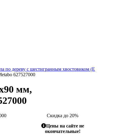
ла по дереву с шестигранным хвостовиком (E
Metabo 627527000
x90 мм,
527000
000
Скидка до 20%
Цены на сайте не
окончательные!