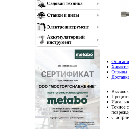
Садовая техника
Станки и пилы
Электроинструмент
Аккумуляторный
инструмент
Описани
Характе
Отзывы
Доставк
Высокок
Прецизио
Идеальн
Точное с
поврежд
С острие