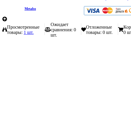
любой форме обратной связи на сайте metabo1.ru
© 2009 - 2026.
Metabo
Эл. почта: info@metabo1.ru
Ожидает
Просмотренные
Отложенные
Кор
сравнения:
0
товары:
1 шт.
товары:
0 шт.
0 ш
шт.