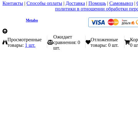
Контакты
|
Способы оплаты
|
Доставка
|
Помощь
|
Самовывоз
|
Вы принимаете условия
политики в отношении обработки пер
любой форме обратной связи на сайте metabo1.ru
© 2009 - 2026.
Metabo
Эл. почта: info@metabo1.ru
Ожидает
Просмотренные
Отложенные
Кор
сравнения:
0
товары:
1 шт.
товары:
0 шт.
0 ш
шт.