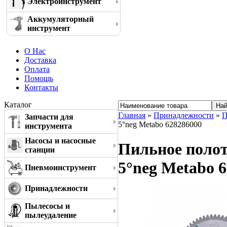
Электроинструмент
Аккумуляторный
инструмент
О Нас
Доставка
Оплата
Помощь
Контакты
Каталог
Главная
»
Принадлежности
»
П
Запчасти для
5°neg Metabo 628286000
инструмента
Насосы и насосные
Пильное полотн
станции
5°neg Metabo 
Пневмоинструмент
Принадлежности
Пылесосы и
пылеудаление